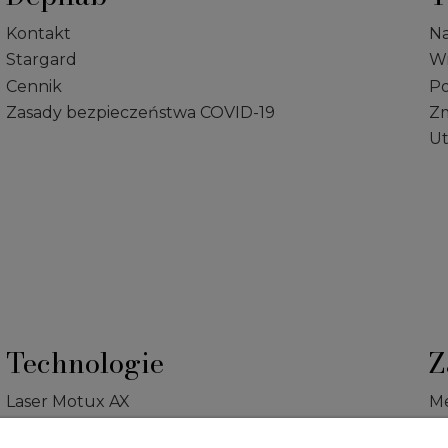
Kontakt
Na
Stargard
Wr
Cennik
Po
Zasady bezpieczeństwa COVID-19
Zm
Ut
Technologie
Z
Laser Motux AX
Me
Primelase Excellence
Po