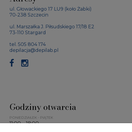
ul. Głowackiego 17 LU9
(koło Żabki)
70-238 Szczecin
ul. Marszałka J. Piłsudskiego 17/18 E2
73-110 Stargard
tel. 505 804 174
depilacja@depilab.pl
Godziny otwarcia
PONIEDZIAŁEK - PIĄTEK
11:00 - 18:00