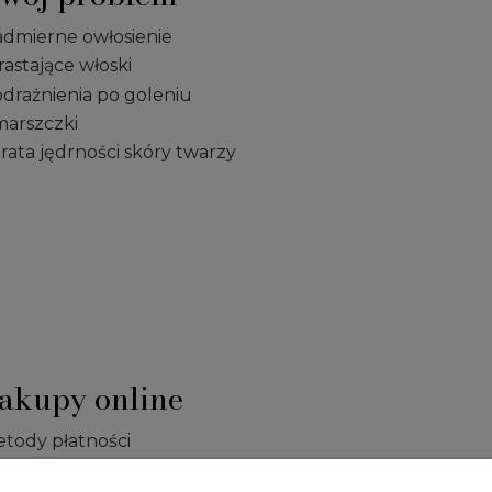
dmierne owłosienie
astające włoski
drażnienia po goleniu
arszczki
rata jędrności skóry twarzy
akupy online
tody płatności
lityka prywatności