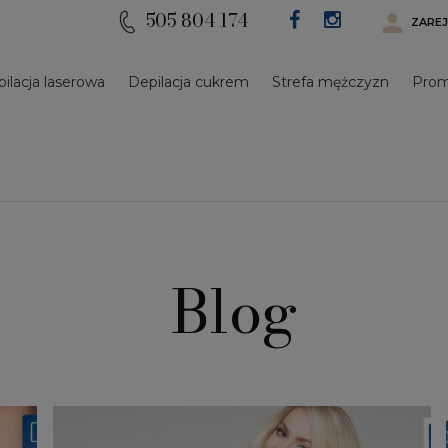
505 804 174
ZAREJ
epilacja laserowa
depilacja cukrem
strefa mężczyzn
pro
Blog