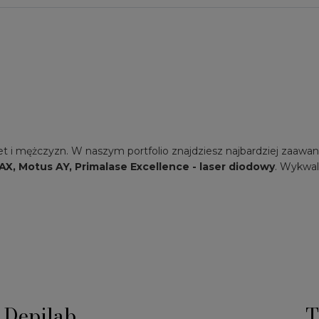
et i mężczyzn. W naszym portfolio znajdziesz najbardziej zaaw
AX, Motus AY, Primalase Excellence - laser diodowy
. Wykwal
Depilab
T