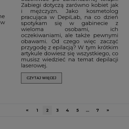
Zabiegi dotyczą zarówno kobiet jak
i mężczyzn. Jako kosmetolog
ne
pracująca w DepiLab, na co dzień
 w
spotykam się w gabinecie z
wieloma osobami, ich
oczekiwaniami, ale także pewnymi
obawami. Od czego więc zacząć
przygodę z epilacją? W tym krótkim
artykule dowiesz się wszystkiego, co
musisz wiedzieć na temat depilacji
laserowej.
CZYTAJ WIĘCEJ
«
»
1
2
3
4
5
...
7